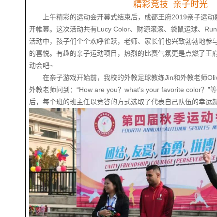
精彩竞技 亲子时光
上午精彩的运动会开幕式结束后，成都王府2019亲子运
开帷幕。这次活动共有Lucy Color、财源滚滚、袋鼠运球、Run
活动中，孩子们个个欢呼雀跃，老师、家长们也兴致勃勃地参
的喜悦。有趣的亲子运动项目，热烈的比赛气氛更是点燃了王
动会吧~
在亲子游戏开始前，我校的外教足球教练Jin和外教老师Ol
外教老师问到：“How are you？what’s your favorite 
后，每个班的班主任以竞答的方式选取了代表自己队伍的幸运