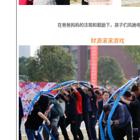
在爸爸妈妈的注视和鼓励下，孩子们风驰电掣
财源滚滚游戏