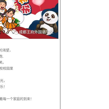
的渴望，
,
。
校园里
光，
乐！
一个家庭的到来！