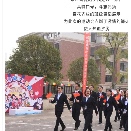
高喊口号，斗志昂扬
百花齐放的班级舞蹈展示
为此次的运动会点燃了激情的篝火
使人热血沸腾