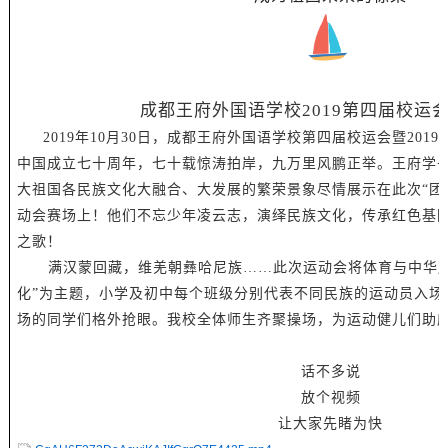
成都王府外国语学校2019第四届校运
2019年10月30日，成都王府外国语学校第四届校运会暨20
中国成立七十周年，七十载惊涛拍岸，九万里风鹏正举。王府学
大祖国各民族文化大融合、大发展的繁荣景象尽情展示在此次“团
动会赛场上！他们不忘少年凌云志，演绎民族文化，传承红色基
之歌！
满汉蒙回藏，维羌朝彝哈尼族……此次运动会将体育与中华底
化”为主题，小学及初中每个班级分别代表不同民族的运动员入场
场的同学们格外抢眼。我校全体师生齐聚操场，为运动健儿们助
话不多说
放个视频
让大家先睹为快