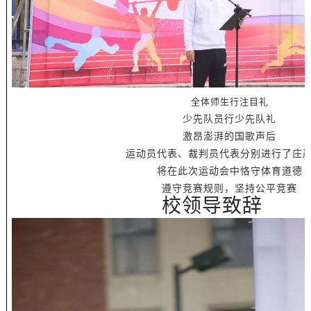
全体师生行注目礼
少先队员行少先队礼
激昂澎湃的国歌声后
运动员代表、裁判员代表分别进行了庄
将在此次运动会中恪守体育道德
遵守竞赛规则，坚持公平竞赛
校领导致辞