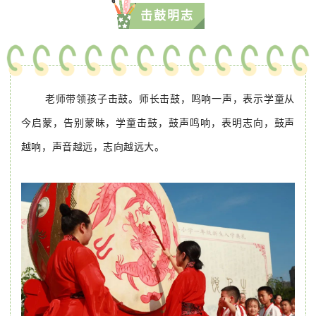
击鼓明志
老师带领孩子击鼓。师长击鼓，鸣响一声，表示学童从
今启蒙，告别蒙昧，学童击鼓，鼓声鸣响，表明志向，鼓声
越响，声音越远，志向越远大。