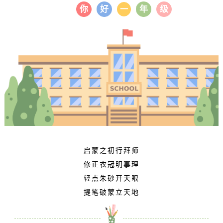
你
好
年
级
一
启蒙之初行拜师
修正衣冠明事理
轻点朱砂开天眼
提笔破蒙立天地