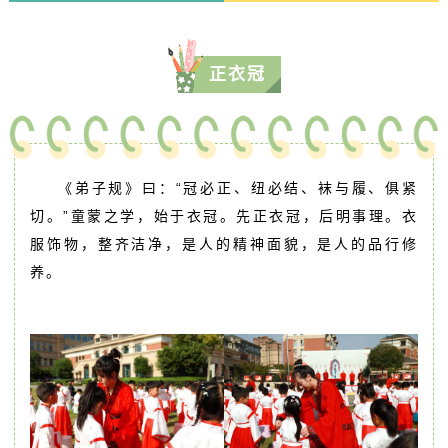
正衣冠
《弟子规》曰：“冠必正、纽必结、袜与履、俱紧
切。”童蒙之学，始于衣冠。先正衣冠，后明事理。衣
服饰物，整齐洁净，是人的精神面貌，是人的品行修
养。