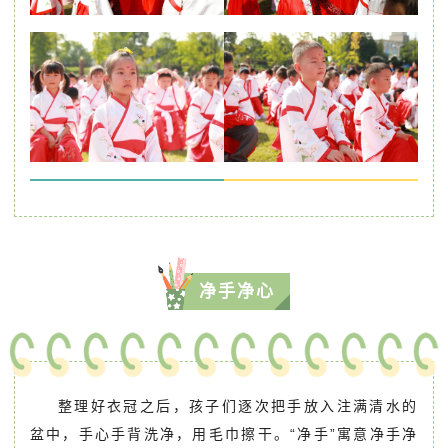
净手净心
整理好衣冠之后，孩子们逐次把手放入注满清水的
盆中，手心手背洗净，用毛巾擦干。“净手”寓意净手净