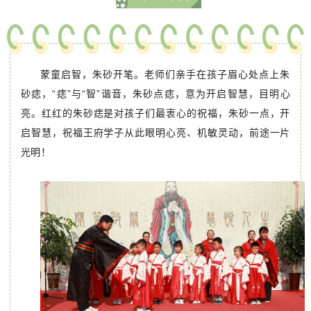
蒙童启智，朱砂开笔。老师们亲手在孩子眉心处点上朱
砂痣，“痣”与“智”谐音，朱砂点痣，意为开启智慧，目明心
亮。红红的朱砂痣是对孩子们最衷心的祝福，朱砂一点，开
启智慧，祝福王府学子从此眼明心亮、机敏灵动，前途一片
光明！