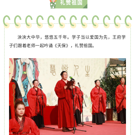
礼赞祖国
泱泱大中华，悠悠五千年。学子当以爱国为先，王府学
子们跟着老师一起吟诵《天保》，礼赞祖国。