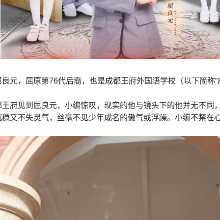
屈良元，屈原第76代后裔，也是成都王府外国语学校（以下简称“
。
都王府见到屈良元，小编惊叹，现实的他与镜头下的他并无不同
沉稳又不失灵气，丝毫不见少年成名的傲气或浮躁。小编不禁在