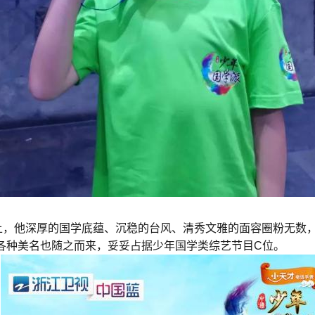
上，他深厚的国学底蕴、沉稳的台风、清秀文雅的面容圈粉无数，“
等各种美名也随之而来，妥妥占据少年国学类综艺节目C位。