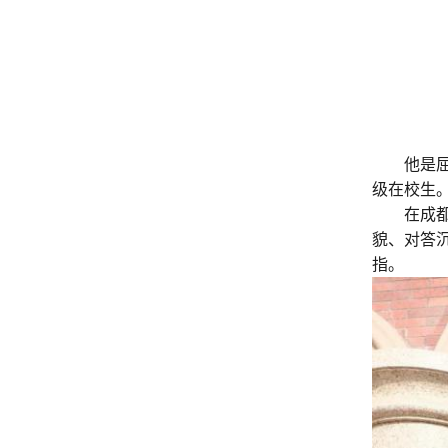
他是
级在校生
在成
貌、对答
指。