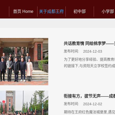
首页 Home
关于成都王府
初中部
小学部
共话教育情 同绘桃李梦——
发布时间:
2024-12-03
为了更好地分享经验、提高教育
的链接下,与资阳天立学校签约
衔接有方，拔节无声——成
发布时间:
2024-12-02
期待在王府红色魔法城堡里,遇