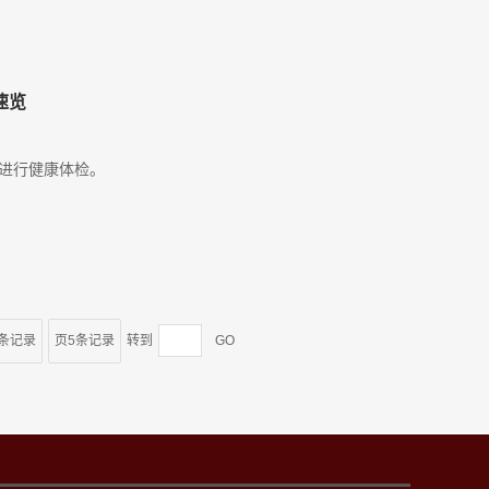
速览
学生进行健康体检。
4条记录
页5条记录
转到
GO