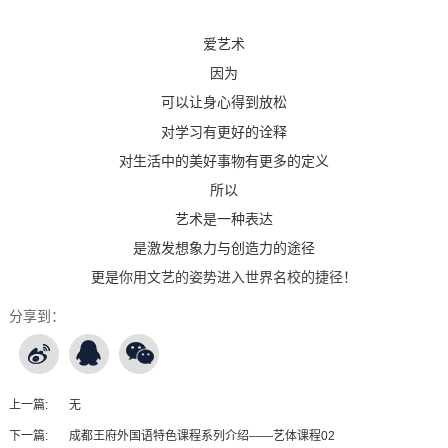
爱艺术
因为
可以
让身心得到放松
对学习有更好的诠释
对生活中的美好事物有更多的定义
所以
艺术是一种表达
是激发想象力与创造力的途径
更是
你用文艺的姿势进入世界名校的捷径
！
分享到：
上一篇:
无
下一篇:
成都王府外国语特色课程系列介绍——艺体课程02