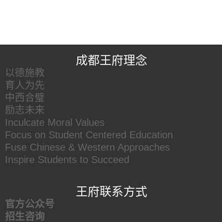
王府友情链接
成都王府理念
以德施教
育人为先
中西合璧
励志未来
Inculcate Moral Values
Focus on Student Centered Education
Fuse Chinese & Western Approaches
Inspire Students to Succeed
王府联系方式
官方公众号
招生咨询