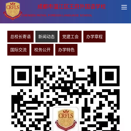
成都市温江区王府外国语学校
CHENGDU ROYAL FOREIGN LANGUAGE SCHOOL
总校长寄语
新闻动态
党建工会
办学章程
国际交流
校务公开
办学特色