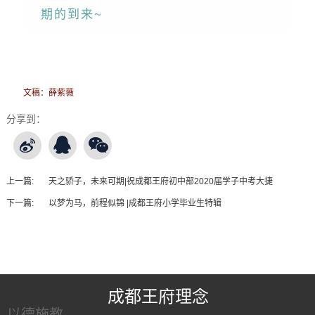
期的到来~
文稿：薛紫薇
分享到：
上一篇:
天之骄子，未来可期|祝成都王府初中部2020届学子中考大捷
下一篇:
以梦为马，前程似锦 |成都王府小学毕业生特辑
王府友情链接
成都王府理念
以德施教