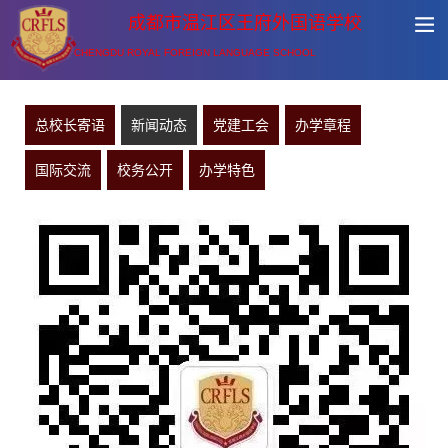
成都市温江区王府外国语学校
CHENGDU ROYAL FOREIGN LANGUAGE SCHOOL
总校长寄语
新闻动态
党建工会
办学章程
国际交流
校务公开
办学特色