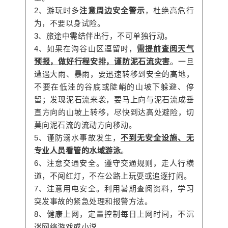
2、游玩时多
注意周边安全警示
，杜绝高危行
为，不要以身试险。
3、旅途中需结伴出行，不可单独行动。
4、如果在沟谷山区逗留时，
需提前查阅天气
预报，做好行程安排，谨防泥石流灾害
。一旦
遭遇大雨、暴雨，要迅速转移到安全的高地，
不要在低洼的谷底或陡峭的山坡下躲避、停
留；发现泥石流来袭，要马上向与泥石流成垂
直方向的山坡上转移，尽快到达高处避险，切
莫向泥石流的流动方向移动。
5、谨防溺水事故发生，
不到无安全设施、无
专业人员看管的水域游泳
。
6、注意交通安全。遵守交通规则，走人行横
道，不闯红灯，不在公路上玩耍或追逐打闹。
7、注意用电安全。利用暑期查阅资料，学习
突发事故的紧急处理和报警方法。
8、健康上网，定量控制每日上网时间，不沉
迷网络游戏或小说。