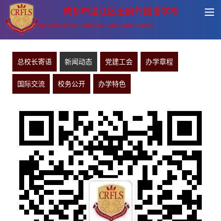
成都市温江区王府外国语学校
CHENGDU ROYAL FOREIGN LANGUAGE SCHOOL
总校长寄语
新闻动态
党建工会
办学章程
国际交流
校务公开
办学特色