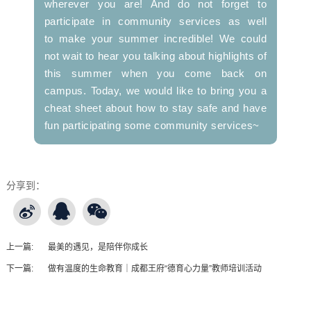
wherever you are! And do not forget to
participate in community services as well
to make your summer incredible! We could
not wait to hear you talking about highlights of
this summer when you come back on
campus. Today, we would like to bring you a
cheat sheet about how to stay safe and have
fun participating some community services~
分享到：
上一篇:
最美的遇见，是陪伴你成长
下一篇:
做有温度的生命教育｜成都王府“德育心力量”教师培训活动