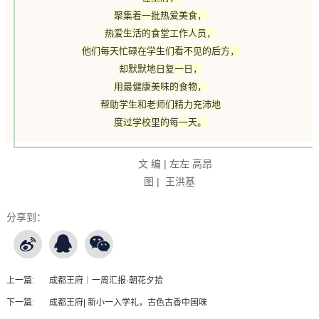
聚集着一批热爱美食，
热爱生活的食堂工作人员，
他们每天忙碌在学生们看不见的后方，
却默默地日复一日，
用最健康美味的食物，
帮助学生和老师们精力充沛地
度过学校里的每一天。
文 编 | 左左 高昂
图 | 王洪基
分享到：
上一篇:
成都王府｜一周汇报·朝花夕拾
下一篇:
成都王府| 新小一入学礼，古色古香中国味