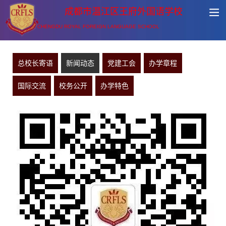
成都市温江区王府外国语学校
CHENGDU ROYAL FOREIGN LANGUAGE SCHOOL
总校长寄语
新闻动态
党建工会
办学章程
国际交流
校务公开
办学特色