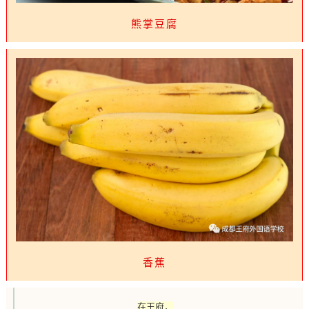
熊掌豆腐
香蕉
在王府，