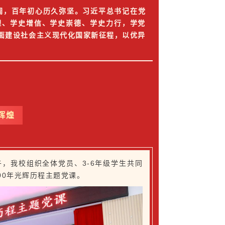
壮阔，百年初心历久弥坚。习近平总书记在党
理、学史增信、学史崇德、学史力行，学党
面建设社会主义现代化国家新征程，以优异
辉煌
午，我校组织全体党员、3-6年级学生共同
00年光辉历程主题党课。