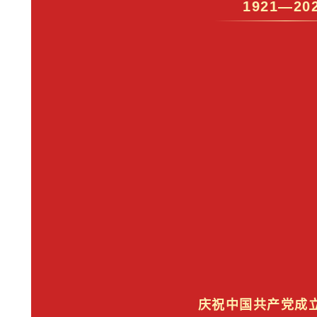
1921—20
庆祝中国共产党成立