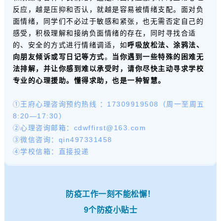
反应，越是压抑和否认，就越是容易被情绪支配。面对负
面情绪，同学们不必过于敏感和紧张，也无需否定自己的
感受，积极理解和接纳负面情绪的存在，同时寻找合适
的、安全的方式进行情绪调适，如
呼吸放松法、涂鸦法、
向朋友倾诉或写日记等方式
。
当你遇到一些特殊的困难无
法排解，并让你感到难以承受时，请你尽快主动寻求学校
专业的心理援助。懂得求助，也是一种智慧。
①王府心理咨询预约热线 ：17309919508（周一至周五
8:20—17:30）
②心理咨询邮箱：cdwffirst@163.com
③微信咨询：qin497331458
④学校信箱：直接投递
防疫工作一刻不能松懈！
9个防疫小贴士