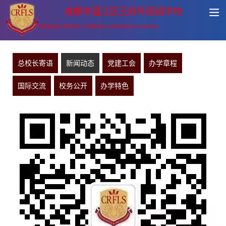
成都市温江区王府外国语学校
CHENGDU ROYAL FOREIGN LANGUAGE SCHOOL
总校长寄语
新闻动态
党建工会
办学章程
国际交流
校务公开
办学特色