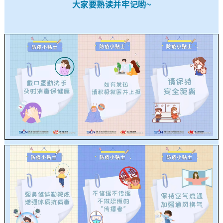
大家要熟读并牢记哟~