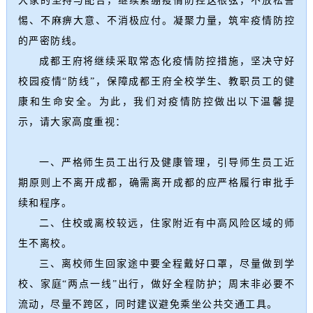
大家的坚持与配合，继续紧绷疫情防控这根弦，不放松警
惕、不麻痹大意、不消极应付。
凝聚力量，筑牢疫情防控
的严密防线。
成都王府将继续采取常态化疫情防控措施，坚决守好
校园疫情“防线”，保障成都王府全校学生、教职员工的健
康和生命安全。为此，我们对疫情防控做出以下温馨提
示，请大家高度重视：
一、严格师生员工出行及健康管理，引导师生员工近
期原则上不离开成都，确需离开成都的应严格履行审批手
续和程序。
二、住校或离校较远，住家附近有中高风险区域的师
生不离校。
三、离校师生回家途中要全程戴好口罩，尽量做到学
校、家庭“两点一线”出行，做好全程防护；
周末非必要不
流动，尽量不跨区，同时建议避免乘坐公共交通工具。