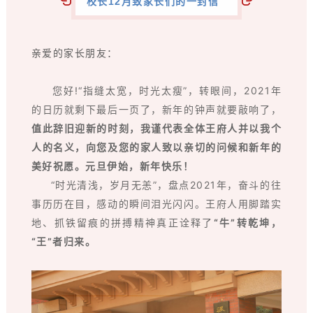
校长12月致家长们的一封信
亲爱的家长朋友：
您好!“指缝太宽，时光太瘦”，转眼间，2021年
的日历就剩下最后一页了，新年的钟声就要敲响了，
值此辞旧迎新的时刻，我谨代表全体王府人并以我个
人的名义，向您及您的家人致以亲切的问候和新年的
美好祝愿。元旦伊始，新年快乐！
“时光清浅，岁月无恙”，盘点2021年，奋斗的往
事历历在目，感动的瞬间泪光闪闪。王府人用脚踏实
地、抓铁留痕的拼搏精神真正诠释了
“牛”转乾坤，
“王”者归来。