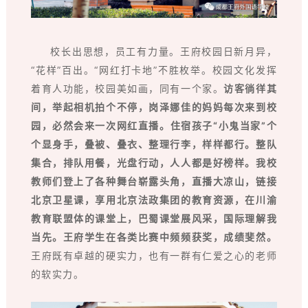
校长出思想，员工有力量。王府校园日新月异，
“花样”百出。“网红打卡地”不胜枚举。校园文化发挥
着育人功能，校园美如画，同有一个家。
访客徜徉其
间，举起相机拍个不停，岗泽娜佳的妈妈每次来到校
园，必然会来一次网红直播。住宿孩子“小鬼当家”个
个显身手，叠被、叠衣、整理行李，样样都行。整队
集合，排队用餐，光盘行动，人人都是好榜样。我校
教师们登上了各种舞台崭露头角，直播大凉山，链接
北京卫星课，享用北京法政集团的教育资源，在川渝
教育联盟体的课堂上，巴蜀课堂展风采，国际理解我
当先。王府学生在各类比赛中频频获奖，成绩斐然。
王府既有卓越的硬实力，也有一群有仁爱之心的老师
的软实力。