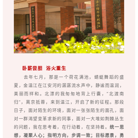
卧薪尝胆 浴火重生
去年七月，那是一个荷花满池，蜻蜓舞蹈的盛
夏，金温江在江安河的潺潺流水声中，静谧而温润，
美丽而祥和。北漂的我匆匆地背上行囊，“北渡南
归”，离京抵蓉，来到温江，开启了新的征程。那段
日子，面对陌生的环境，面对一张张陌生的面孔，面
对一群渴望变革求新的同事，面对一大堆如荆棘丛生
的问题，我在思考着，在行动着，在坚持着。
统一思
想，凝聚人心；指明方向，步调一致；目标愿景，勇