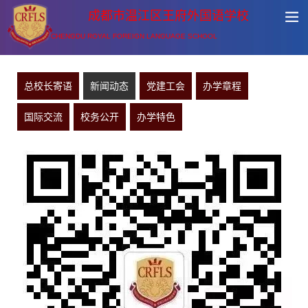
成都市温江区王府外国语学校
CHENGDU ROYAL FOREIGN LANGUAGE SCHOOL
总校长寄语
新闻动态
党建工会
办学章程
国际交流
校务公开
办学特色