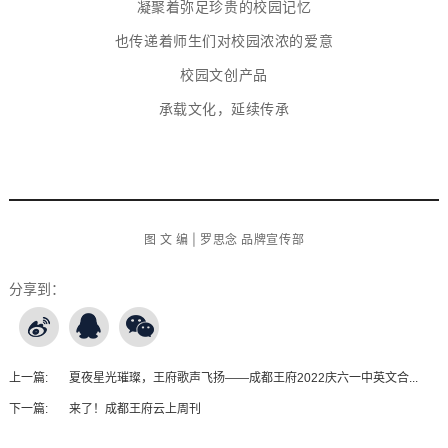
凝聚着弥足珍贵的校园记忆
也传递着师生们对校园浓浓的爱意
校园文创产品
承载文化，延续传承
完
图 文
编
| 罗思念 品牌宣传部
分享到：
上一篇:
夏夜星光璀璨，王府歌声飞扬——成都王府2022庆六一中英文合...
下一篇:
来了！成都王府云上周刊