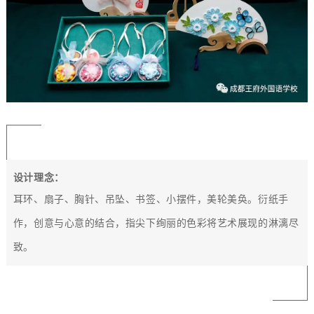
设计理念：
耳环、扇子、胸针、吊坠、书签、小摆件，美轮美奂
。衍纸手
作，创意与心意的结合，指尖下绚丽的色彩将艺术展现的淋漓尽
致。