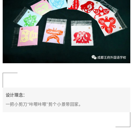
设计理念：
一把小剪刀“咔嚓咔嚓”剪个小景带回家
。