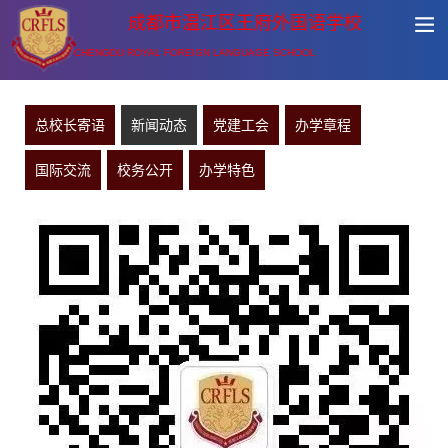
成都市温江区王府外国语学校
CHENGDU ROYAL FOREIGN LANGUAGE SCHOOL
总校长寄语
新闻动态
党建工会
办学章程
国际交流
校务公开
办学特色