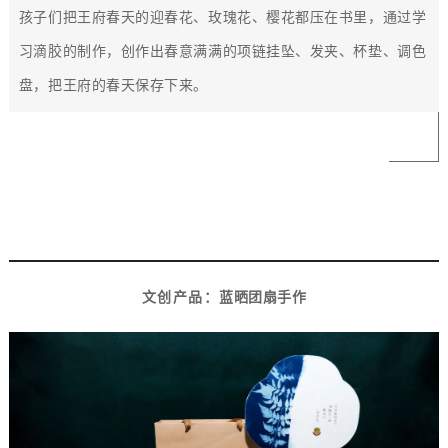
孩子们把王府春天的迎春花、玫瑰花、樱花都压在书里，通过学
习滴胶的制作，创作出春意满满的项链挂坠、发夹、杯垫、调色
盘，把王府的春天保存下来。
2
文创产品：
蓝晒团扇手作