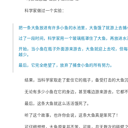
科学家做过一个实验：
把一条大鱼放进有许多小鱼的水池里，大鱼饿了就游上去捕
过了一段时间，科学家用一个玻璃瓶罩住了大鱼，再放进水
开始，当小鱼在瓶子外面游来游去，大鱼就迎上去咬，但每
越少。
最后，它完全绝望了，放弃了捕食小鱼的所有努力。
结果，当科学家取走了套住它的瓶子，备受打击的大鱼
无论有多少小鱼在它的身边，甚至嘴边游来游去，它都
最后，这条大鱼就这么活活饿死了。
听了这个故事，也许你会说，这条大鱼真是笨死了！
可仔细想想，大鱼原来并不笨，可是，在无数次的碰壁