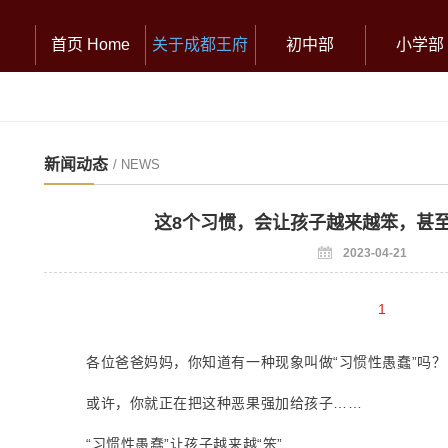
首页 Home
关于成都王府
初中部
小学部
新闻动态
/ NEWS
这8个习惯，会让孩子越来越笨，甚
2023-04-21
1
各位爸爸妈妈，你知道有一种现象叫做“习惯性愚蠢”吗？
或许，你就正在把这种恶果强加给孩子……
“习惯性愚蠢”让孩子越来越“笨”