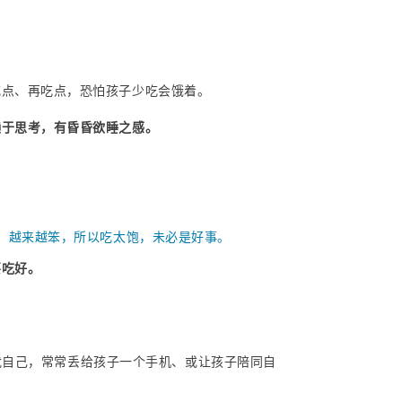
吃点、再吃点，恐怕孩子少吃会饿着。
懒于思考，有昏昏欲睡之感。
、越来越笨，所以吃太饱，未必是好事。
要吃好。
扰自己，常常丢给孩子一个手机、或让孩子陪同自