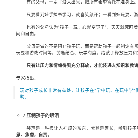
有的父母，一辈子没大出息，把所有希望寄托在娃身上
只要看到娃手捧书学习，就喜笑颜开；一看到娃玩耍、
也有的父母认为“孩子一玩，心就变野了”，天天就死盯
间和自由。
父母要做的不是阻止孩子玩，而是帮助孩子一起制定有
玩耍和游戏时间等，劳逸结合、玩学有度，给孩子释放压力和
只有让压力和情绪得到充分释放，才能装进去知识和教
专家指出：
玩对孩子成长非常有益处，让孩子在“学中玩、在玩中学”
助。
7 压制孩子的眼泪
哭声是一种很让人神烦的东东，尤其是家长，听到孩子
怒、焦虑，自责。