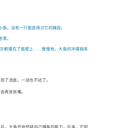
小鱼，没有一只能逃得过它的捕捉。
池里。
次都撞在了瓶壁上……慢慢地，大鱼的冲撞越来
沉到了池底，一动也不动了。
不会再张张嘴。
之后，大鱼开始怀疑自己捕鱼的能力，后来，它彻