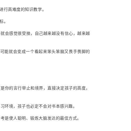
子进行高难度的知识教学。
标。
子就会感觉很受挫，自己越来越没有信心，越来越
他可能就会变成一个看起来笨头笨脑又畏手畏脚的
可是你的言行举止和境界，直接决定孩子的高度，
学习环境，孩子也必定不会对书本感兴趣。
思考是使人聪明、锻炼大脑发达的最佳方式。
。