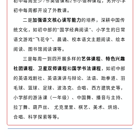
初中每周至少7节英语课和2节小语种课程，另外小学
初中每周都开设了外教课。
二是
加强语文核心读写能力
的培养，深耕中国传
统文化，如初中部的“国学经典阅读”、小学生的日常
语文游戏“飞花令”、晨诵、校本语文主题阅读、绘本
阅读、图书馆阅读课等。
三是每周一到四开展多样的
艺体课程
、
特色兴趣
社团课程
、
卫星双师课程
和
国学书法课程
，如初中部
的英语戏剧社、英语演讲与辩论、法语、跆拳道、羽
毛球、篮球、足球、波洛克、合唱、西方建筑史等，
小学部的游泳课（一年级）、中国舞、播音与主持、
拉丁舞、葫芦丝、 尤克里里、棋艺、美术、烘焙、
合唱、科学探索等等。