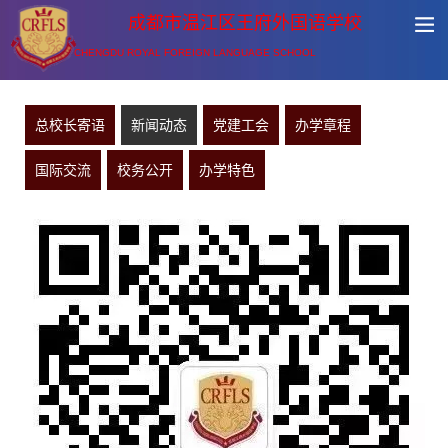
成都市温江区王府外国语学校
CHENGDU ROYAL FOREIGN LANGUAGE SCHOOL
总校长寄语
新闻动态
党建工会
办学章程
国际交流
校务公开
办学特色