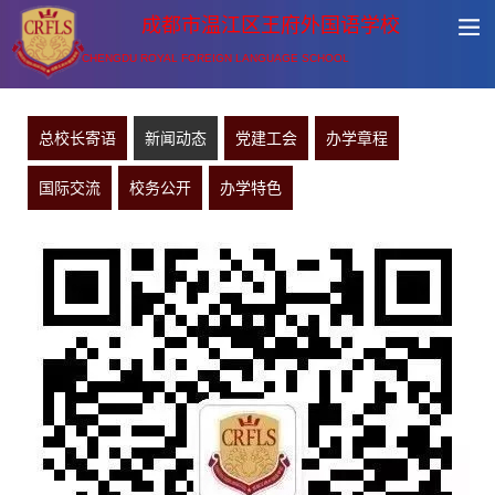
成都市温江区王府外国语学校
CHENGDU ROYAL FOREIGN LANGUAGE SCHOOL
总校长寄语
新闻动态
党建工会
办学章程
国际交流
校务公开
办学特色