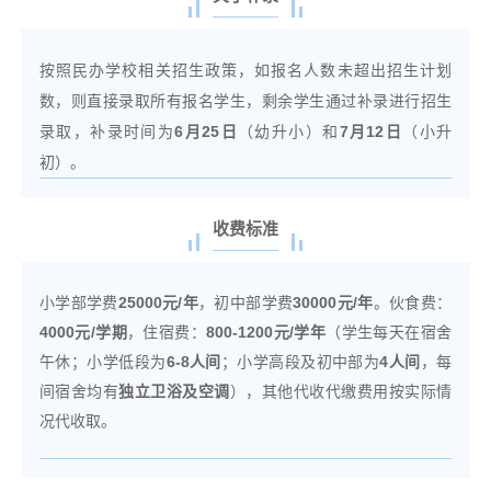
按照民办学校相关招生政策，如报名人数未超出招生计划
数，则直接录取所有报名学生，剩余学生通过补录进行招生
录取，补录时间为
6月25日
（幼升小）和
7月12日
（小升
初）。
收费标准
小学部学费
25000元/年
，初中部学费
30000元/年
。伙食费：
4000元/学期
，住宿费：
800-1200元/学年
（学生每天在宿舍
午休；小学低段为
6-8人间
；小学高段及初中部为
4人间
，每
间宿舍均有
独立卫浴及空调
），其他代收代缴费用按实际情
况代收取。