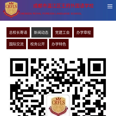
成都市温江区王府外国语学校
CHENGDU ROYAL FOREIGN LANGUAGE SCHOOL
总校长寄语
新闻动态
党建工会
办学章程
国际交流
校务公开
办学特色