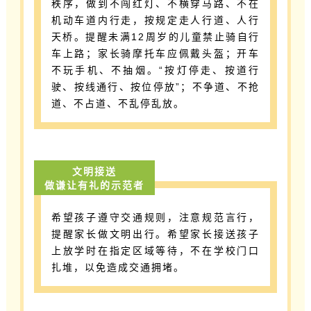
秩序，做到不闯红灯、不横穿马路、不在
机动车道内行走，按规定走人行道、人行
天桥。提醒未满12周岁的儿童禁止骑自行
车上路；家长骑摩托车应佩戴头盔；开车
不玩手机、不抽烟。“按灯停走、按道行
驶、按线通行、按位停放”；不争道、不抢
道、不占道、不乱停乱放。
文明接送
做谦让有礼的示范者
希望孩子遵守交通规则，注意规范言行，
提醒家长做文明出行。希望家长接送孩子
上放学时在指定区域等待，不在学校门口
扎堆，以免造成交通拥堵。