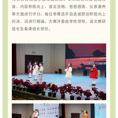
准、内容
积极向上
、语言流畅、思想感情、仪表素养
等
方面进行评分。每位参赛选手
自选或原创积极向上
的诗、词进行朗诵
。大赛评委由
学校领导、
语文教研
组长
及备课
组长担任。