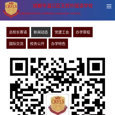
成都市温江区王府外国语学校
CHENGDU ROYAL FOREIGN LANGUAGE SCHOOL
总校长寄语
新闻动态
党建工会
办学章程
国际交流
校务公开
办学特色