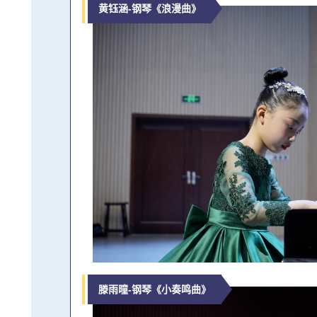
黄钰涵-钢琴《浪漫曲》
滕雨曈-钢琴《小奏鸣曲》