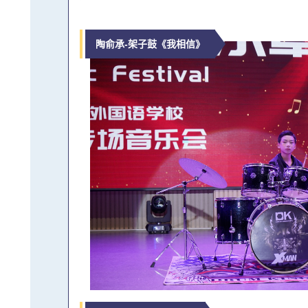
陶俞承-架子鼓《我相信》