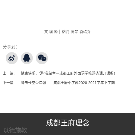
文 编 译 | 骆丹 高昂 袁靖乔
分享到：
上一篇:
健康快乐，“游”我做主—成都王府外国语学校游泳课开课啦！
下一篇:
鹰击长空少年强——成都王府小学部2020-2021学年下学期...
王府友情链接
成都王府理念
以德施教