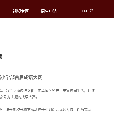
EN
视频专区
招生申请
境
语小学部首届成语大赛
珠。为了弘扬传统文化，传承国学经典，丰富校园生活，让孩
成语”为主题的成语大赛。
委，张云魁校长和李蕾副校长也到活动现场为选手们呐喊助