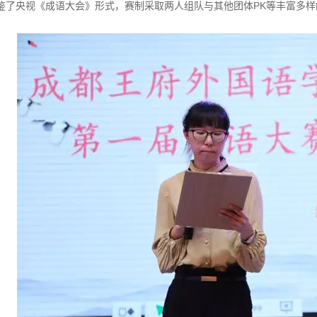
鉴了央视《成语大会》形式，赛制采取两人组队与其他团体PK等丰富多样