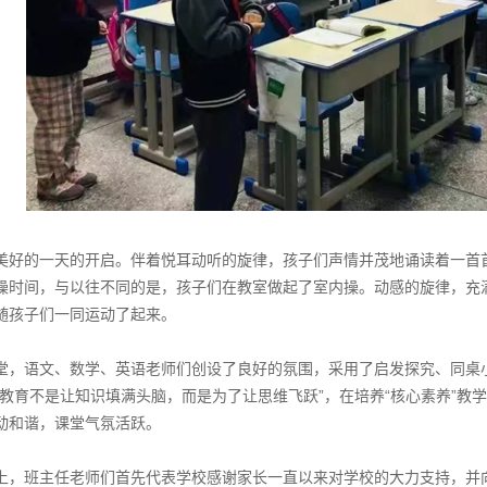
美好的一天的开启。伴着悦耳动听的旋律，孩子们声情并茂地诵读着一首
操时间，与以往不同的是，孩子们在教室做起了室内操。动感的旋律，充
随孩子们一同运动了起来。
堂，语文、数学、英语老师们创设了良好的氛围，采用了启发探究、同桌
“教育不是让知识填满头脑，而是为了让思维飞跃”，在培养“核心素养”
动和谐，课堂气氛活跃。
上，班主任老师们首先代表学校感谢家长一直以来对学校的大力支持，并