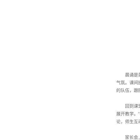
晨诵是
气氛。课间
的队伍，跟
回到课
展开教学。
论，师生互
家长会