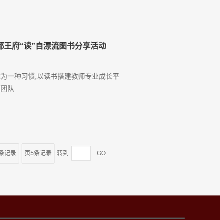
都王府“读”自漂流图书分享活动
成为一种习惯,以读书搭建教师专业成长平
师团队
4条记录
页5条记录
转到
GO