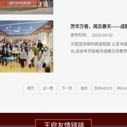
芳华万卷，阅见春天——成
发布时间:
2023-03-02
为营造浓厚的阅读氛围,让读书
台,自去年开始每月成都王府教
首页
上一页
下一页
尾页
页次44/123
共61
王府友情链接