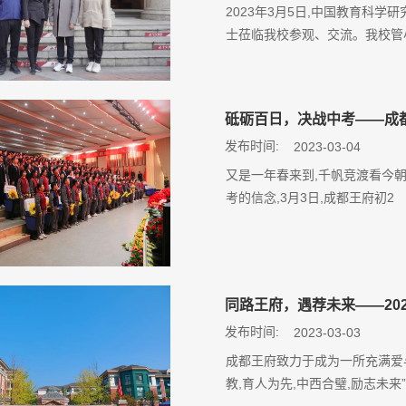
2023年3月5日,中国教育科
士莅临我校参观、交流。我校管
砥砺百日，决战中考——成都
发布时间:
2023-03-04
又是一年春来到,千帆竞渡看今朝
考的信念,3月3日,成都王府初2
同路王府，遇荐未来——20
发布时间:
2023-03-03
成都王府致力于成为一所充满爱
教,育人为先,中西合璧,励志未来”