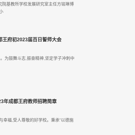
学研究院基教所学校发展研究室主任方铭琳博
小
王府初2023届百日誓师大会
。为鼓舞斗志,振奋精神,坚定学子冲刺中
23年成都王府教师招聘简章
与幸福,受人尊敬的好学校。秉承“以德施